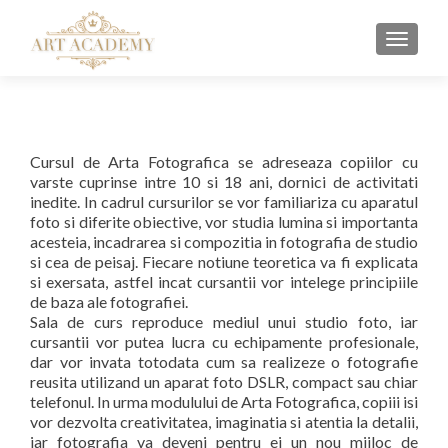
MENU
Cursul de Arta Fotografica se adreseaza copiilor cu
varste cuprinse intre 10 si 18 ani, dornici de activitati
inedite. In cadrul cursurilor se vor familiariza cu aparatul
foto si diferite obiective, vor studia lumina si importanta
acesteia, incadrarea si compozitia in fotografia de studio
si cea de peisaj. Fiecare notiune teoretica va fi explicata
si exersata, astfel incat cursantii vor intelege principiile
de baza ale fotografiei.
Sala de curs reproduce mediul unui studio foto, iar
cursantii vor putea lucra cu echipamente profesionale,
dar vor invata totodata cum sa realizeze o fotografie
reusita utilizand un aparat foto DSLR, compact sau chiar
telefonul. In urma modulului de Arta Fotografica, copiii isi
vor dezvolta creativitatea, imaginatia si atentia la detalii,
iar fotografia va deveni pentru ei un nou mijloc de