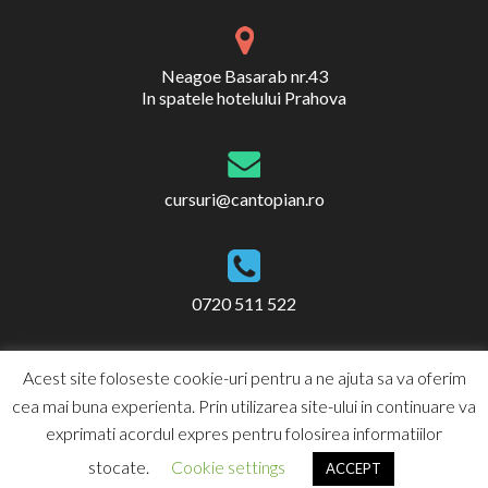
Neagoe Basarab nr.43
In spatele hotelului Prahova
cursuri@cantopian.ro
0720 511 522
Acest site foloseste cookie-uri pentru a ne ajuta sa va oferim
cea mai buna experienta. Prin utilizarea site-ului in continuare va
exprimati acordul expres pentru folosirea informatiilor
ART Academy
stocate.
Cookie settings
ACCEPT